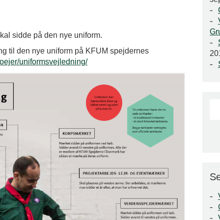
Gr
kal sidde på den nye uniform.
g til den nye uniform på KFUM spejdernes
20
toejer/uniformsvejledning/
Se