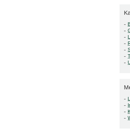
Ka
S
T
M
L
I