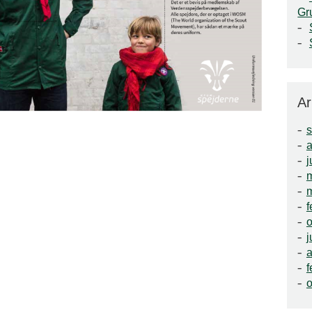
Gr
Ar
a
j
f
o
j
a
f
o