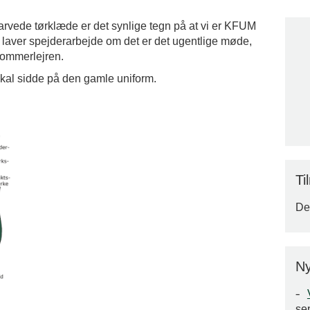
rvede tørklæde er det synlige tegn på at vi er KFUM
i laver spejderarbejde om det er det ugentlige møde,
sommerlejren.
skal sidde på den gamle uniform.
Ti
Der
Ny
se