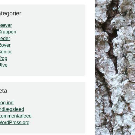
tegorier
Bæver
Gruppen
Leder
Rover
enior
rop
Ulve
eta
og ind
ndlægsfeed
Kommentarfeed
WordPress.org