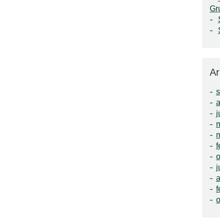
Gr
Ar
a
j
f
o
j
a
f
o