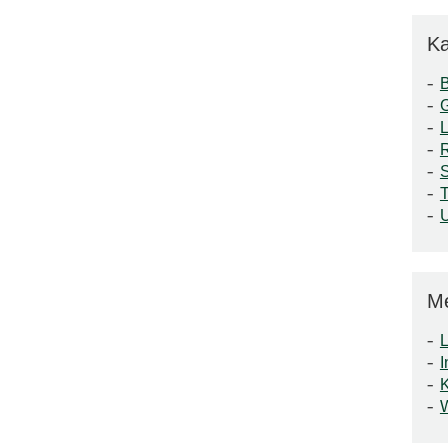
Ka
S
T
M
L
I