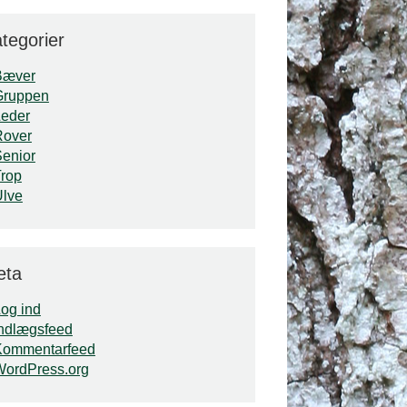
tegorier
Bæver
Gruppen
Leder
Rover
enior
rop
Ulve
eta
og ind
ndlægsfeed
Kommentarfeed
WordPress.org