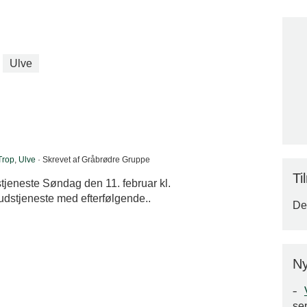
Ulve
Trop
,
Ulve
· Skrevet af Gråbrødre Gruppe
Ti
tjeneste Søndag den 11. februar kl.
udstjeneste med efterfølgende..
Der
Ny
se