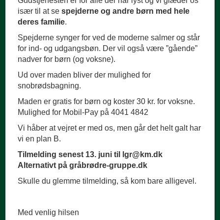
Gudstjenesten er for alle der har lyst og vi glæder os
især til at se
spejderne og andre børn med hele
deres familie
.
Spejderne synger for ved de moderne salmer og står
for ind- og udgangsbøn. Der vil også være ”gående”
nadver for børn (og voksne).
Ud over maden bliver der mulighed for
snobrødsbagning.
Maden er gratis for børn og koster 30 kr. for voksne.
Mulighed for Mobil-Pay på 4041 4842
Vi håber at vejret er med os, men går det helt galt har
vi en plan B.
Tilmelding senest 13. juni til lgr@km.dk
Alternativt på gråbrødre-gruppe.dk
Skulle du glemme tilmelding, så kom bare alligevel.
Med venlig hilsen